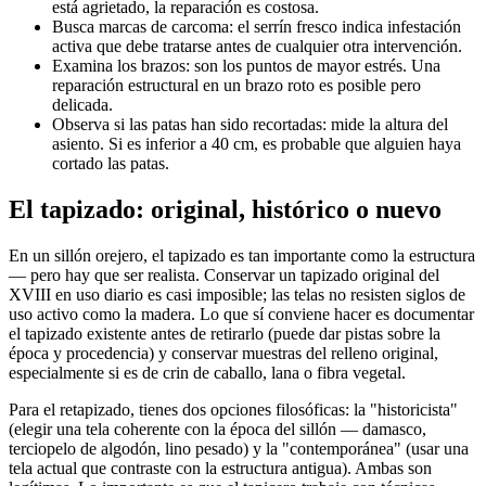
está agrietado, la reparación es costosa.
Busca marcas de carcoma: el serrín fresco indica infestación
activa que debe tratarse antes de cualquier otra intervención.
Examina los brazos: son los puntos de mayor estrés. Una
reparación estructural en un brazo roto es posible pero
delicada.
Observa si las patas han sido recortadas: mide la altura del
asiento. Si es inferior a 40 cm, es probable que alguien haya
cortado las patas.
El tapizado: original, histórico o nuevo
En un sillón orejero, el tapizado es tan importante como la estructura
— pero hay que ser realista. Conservar un tapizado original del
XVIII en uso diario es casi imposible; las telas no resisten siglos de
uso activo como la madera. Lo que sí conviene hacer es documentar
el tapizado existente antes de retirarlo (puede dar pistas sobre la
época y procedencia) y conservar muestras del relleno original,
especialmente si es de crin de caballo, lana o fibra vegetal.
Para el retapizado, tienes dos opciones filosóficas: la "historicista"
(elegir una tela coherente con la época del sillón — damasco,
terciopelo de algodón, lino pesado) y la "contemporánea" (usar una
tela actual que contraste con la estructura antigua). Ambas son