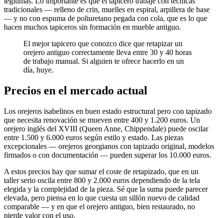
legítimas. Lo importante es que el tapicero trabaje con técnicas
tradicionales — relleno de crin, muelles en espiral, arpillera de base
— y no con espuma de poliuretano pegada con cola, que es lo que
hacen muchos tapiceros sin formación en mueble antiguo.
El mejor tapicero que conozco dice que retapizar un
orejero antiguo correctamente lleva entre 30 y 40 horas
de trabajo manual. Si alguien te ofrece hacerlo en un
día, huye.
Precios en el mercado actual
Los orejeros isabelinos en buen estado estructural pero con tapizado
que necesita renovación se mueven entre 400 y 1.200 euros. Un
orejero inglés del XVIII (Queen Anne, Chippendale) puede oscilar
entre 1.500 y 6.000 euros según estilo y estado. Las piezas
excepcionales — orejeros georgianos con tapizado original, modelos
firmados o con documentación — pueden superar los 10.000 euros.
A estos precios hay que sumar el coste de retapizado, que en un
taller serio oscila entre 800 y 2.000 euros dependiendo de la tela
elegida y la complejidad de la pieza. Sé que la suma puede parecer
elevada, pero piensa en lo que cuesta un sillón nuevo de calidad
comparable — y en que el orejero antiguo, bien restaurado, no
pierde valor con el uso.