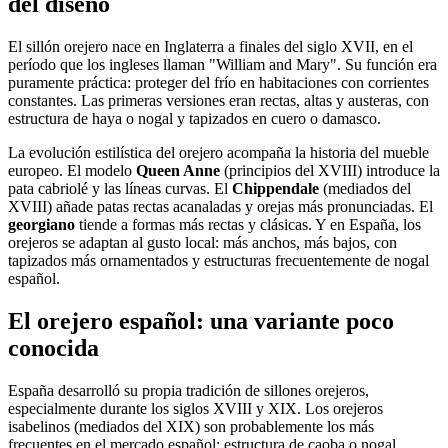
del diseño
El sillón orejero nace en Inglaterra a finales del siglo XVII, en el
período que los ingleses llaman "William and Mary". Su función era
puramente práctica: proteger del frío en habitaciones con corrientes
constantes. Las primeras versiones eran rectas, altas y austeras, con
estructura de haya o nogal y tapizados en cuero o damasco.
La evolución estilística del orejero acompaña la historia del mueble
europeo. El modelo
Queen Anne
(principios del XVIII) introduce la
pata cabriolé y las líneas curvas. El
Chippendale
(mediados del
XVIII) añade patas rectas acanaladas y orejas más pronunciadas. El
georgiano
tiende a formas más rectas y clásicas. Y en España, los
orejeros se adaptan al gusto local: más anchos, más bajos, con
tapizados más ornamentados y estructuras frecuentemente de nogal
español.
El orejero español: una variante poco
conocida
España desarrolló su propia tradición de sillones orejeros,
especialmente durante los siglos XVIII y XIX. Los orejeros
isabelinos (mediados del XIX) son probablemente los más
frecuentes en el mercado español: estructura de caoba o nogal,