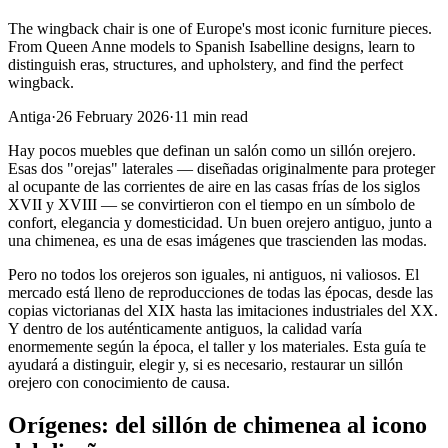
The wingback chair is one of Europe's most iconic furniture pieces.
From Queen Anne models to Spanish Isabelline designs, learn to
distinguish eras, structures, and upholstery, and find the perfect
wingback.
Antiga
·
26 February 2026
·
11
min read
Hay pocos muebles que definan un salón como un sillón orejero.
Esas dos "orejas" laterales — diseñadas originalmente para proteger
al ocupante de las corrientes de aire en las casas frías de los siglos
XVII y XVIII — se convirtieron con el tiempo en un símbolo de
confort, elegancia y domesticidad. Un buen orejero antiguo, junto a
una chimenea, es una de esas imágenes que trascienden las modas.
Pero no todos los orejeros son iguales, ni antiguos, ni valiosos. El
mercado está lleno de reproducciones de todas las épocas, desde las
copias victorianas del XIX hasta las imitaciones industriales del XX.
Y dentro de los auténticamente antiguos, la calidad varía
enormemente según la época, el taller y los materiales. Esta guía te
ayudará a distinguir, elegir y, si es necesario, restaurar un sillón
orejero con conocimiento de causa.
Orígenes: del sillón de chimenea al icono