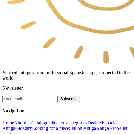
Verified antiques from professional Spanish shops, connected to the
world.
Newsletter
Subscribe
Navigation
Home
About us
Catalog
Collections
Categories
Dealers
Espacio
Antiga
Glossary
Looking for a piece
Sell on Antiga
Antiga Pro
Seller
access