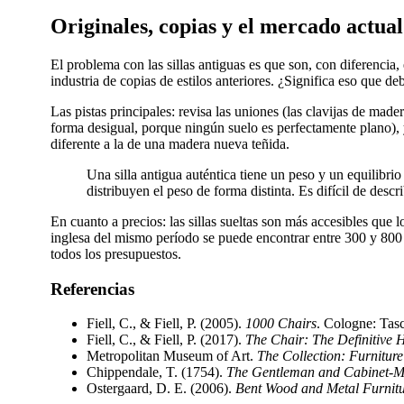
Originales, copias y el mercado actual
El problema con las sillas antiguas es que son, con diferencia
industria de copias de estilos anteriores. ¿Significa eso que d
Las pistas principales: revisa las uniones (las clavijas de made
forma desigual, porque ningún suelo es perfectamente plano), y
diferente a la de una madera nueva teñida.
Una silla antigua auténtica tiene un peso y un equilibrio
distribuyen el peso de forma distinta. Es difícil de desc
En cuanto a precios: las sillas sueltas son más accesibles que
inglesa del mismo período se puede encontrar entre 300 y 800
todos los presupuestos.
Referencias
Fiell, C., & Fiell, P. (2005).
1000 Chairs
. Cologne: Tas
Fiell, C., & Fiell, P. (2017).
The Chair: The Definitive H
Metropolitan Museum of Art.
The Collection: Furniture
Chippendale, T. (1754).
The Gentleman and Cabinet-Ma
Ostergaard, D. E. (2006).
Bent Wood and Metal Furnit