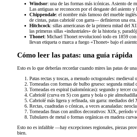
Windsor
: una de las formas más icónicas. Asiento de 
Las antiguas se reconocen por el desgaste del asiento y l
Chippendale
: el nombre más famoso del mueble inglé
de cintas, patas cabriolé con garra— definieron una era.
Hitchcock
: sillas americanas de la primera mitad del 
las primeras sillas «industriales» de la historia y, para
Thonet
: Michael Thonet revolucionó todo en 1859 con s
llevan etiqueta o marca a fuego «Thonet» bajo el asient
Cómo leer las patas: una guía rápida
Esto es lo que deberías recordar cuando mires las patas de una 
Patas rectas y toscas, a menudo octogonales: medieval
Torneadas con formas de bulbo grueso: segunda mitad 
Torneadas en espiral (salomónicas): segundo y tercer cu
Cabriolé (curva en S) con garra y bola o pie almohadill
Cabriolé más ligera y refinada, sin garra: mediados del
Rectas, cuadradas o cónicas, a veces acanaladas: neocl
Torneadas finas con anillos decorativos: XIX, período vi
Tubulares de metal o formas orgánicas en madera curv
Esto no es infalible —hay excepciones regionales, piezas prov
bien.