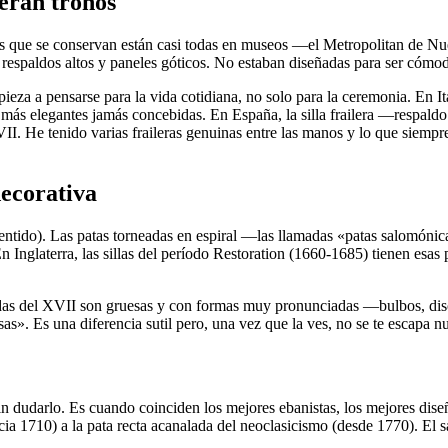
 eran tronos
as que se conservan están casi todas en museos —el Metropolitan de Nu
respaldos altos y paneles góticos. No estaban diseñadas para ser cómo
a a pensarse para la vida cotidiana, no solo para la ceremonia. En Italia
s más elegantes jamás concebidas. En España, la silla frailera —respald
. He tenido varias fraileras genuinas entre las manos y lo que siempre 
decorativa
or sentido). Las patas torneadas en espiral —las llamadas «patas salom
n Inglaterra, las sillas del período Restoration (1660-1685) tienen esas 
adas del XVII son gruesas y con formas muy pronunciadas —bulbos, disco
s». Es una diferencia sutil pero, una vez que la ves, no se te escapa n
II sin dudarlo. Es cuando coinciden los mejores ebanistas, los mejores di
a 1710) a la pata recta acanalada del neoclasicismo (desde 1770). El sa