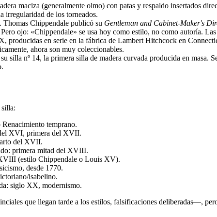
madera maciza (generalmente olmo) con patas y respaldo insertados dire
a irregularidad de los torneados.
s. Thomas Chippendale publicó su
Gentleman and Cabinet-Maker's Dir
 Pero ojo: «Chippendale» se usa hoy como estilo, no como autoría. Las p
XIX, producidas en serie en la fábrica de Lambert Hitchcock en Connecti
dójicamente, ahora son muy coleccionables.
u silla nº 14, la primera silla de madera curvada producida en masa. S
o.
silla:
 o Renacimiento temprano.
del XVI, primera del XVII.
arto del XVII.
ado: primera mitad del XVIII.
 XVIII (estilo Chippendale o Louis XV).
asicismo, desde 1770.
ctoriano/isabelino.
ada: siglo XX, modernismo.
inciales que llegan tarde a los estilos, falsificaciones deliberadas—,