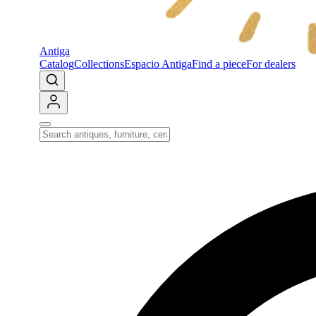
Antiga
Catalog
Collections
Espacio Antiga
Find a piece
For dealers