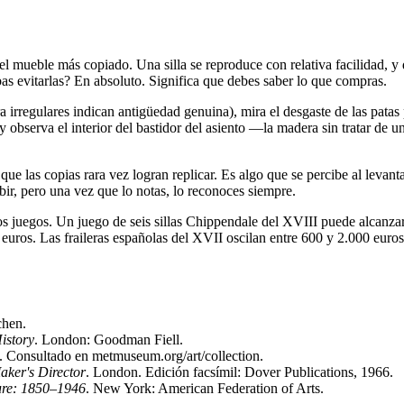
, el mueble más copiado. Una silla se reproduce con relativa facilidad,
ebas evitarlas? En absoluto. Significa que debes saber lo que compras.
ra irregulares indican antigüedad genuina), mira el desgaste de las patas
 observa el interior del bastidor del asiento —la madera sin tratar de 
 que las copias rara vez logran replicar. Es algo que se percibe al levan
ribir, pero una vez que lo notas, lo reconoces siempre.
 los juegos. Un juego de seis sillas Chippendale del XVIII puede alcanz
 euros. Las fraileras españolas del XVII oscilan entre 600 y 2.000 eur
chen.
istory
. London: Goodman Fiell.
. Consultado en metmuseum.org/art/collection.
ker's Director
. London. Edición facsímil: Dover Publications, 1966.
ure: 1850–1946
. New York: American Federation of Arts.