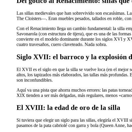
Del gótico al Renacimiento: sillas que
Las sillas medievales que han sobrevivido son escasísimas. L
The Cloisters—. Eran muebles pesados, tallados en roble, con 
Con el Renacimiento llega un cambio fundamental: la silla empiez
Savonarola (con estructura de tijera), que es una de las forma
convierte en el modelo dominante durante los siglos XVI y XVII
cuatro travesaños, cuero claveteado. Nada sobra.
Siglo XVII: el barroco y la explosión 
El XVII es el siglo en que la silla se vuelve loca (en el mej
altos, los tapizados más elaborados, las tallas más profundas. E
son inconfundibles.
Aquí va una pista que ahorra muchos errores: las patas torne
XIX tienden a ser más delgadas, más regulares, menos «carnosa
El XVIII: la edad de oro de la silla
Si tuviera que elegir un siglo para las sillas, elegiría el XVI
pasamos de la pata cabriolé con garra y bola (Queen Anne, haci