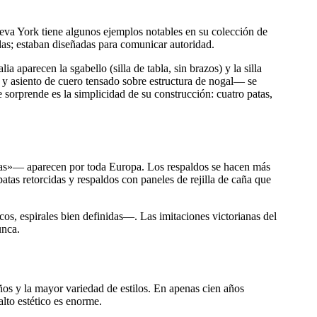
eva York tiene algunos ejemplos notables en su colección de
das; estaban diseñadas para comunicar autoridad.
 aparecen la sgabello (silla de tabla, sin brazos) y la silla
o y asiento de cuero tensado sobre estructura de nogal— se
sorprende es la simplicidad de su construcción: cuatro patas,
ónicas»— aparecen por toda Europa. Los respaldos se hacen más
patas retorcidas y respaldos con paneles de rejilla de caña que
s, espirales bien definidas—. Las imitaciones victorianas del
unca.
seños y la mayor variedad de estilos. En apenas cien años
lto estético es enorme.