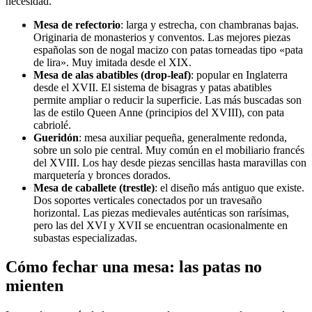
necesidad.
Mesa de refectorio
: larga y estrecha, con chambranas bajas.
Originaria de monasterios y conventos. Las mejores piezas
españolas son de nogal macizo con patas torneadas tipo «pata
de lira». Muy imitada desde el XIX.
Mesa de alas abatibles (drop-leaf)
: popular en Inglaterra
desde el XVII. El sistema de bisagras y patas abatibles
permite ampliar o reducir la superficie. Las más buscadas son
las de estilo Queen Anne (principios del XVIII), con pata
cabriolé.
Gueridón
: mesa auxiliar pequeña, generalmente redonda,
sobre un solo pie central. Muy común en el mobiliario francés
del XVIII. Los hay desde piezas sencillas hasta maravillas con
marquetería y bronces dorados.
Mesa de caballete (trestle)
: el diseño más antiguo que existe.
Dos soportes verticales conectados por un travesaño
horizontal. Las piezas medievales auténticas son rarísimas,
pero las del XVI y XVII se encuentran ocasionalmente en
subastas especializadas.
Cómo fechar una mesa: las patas no
mienten