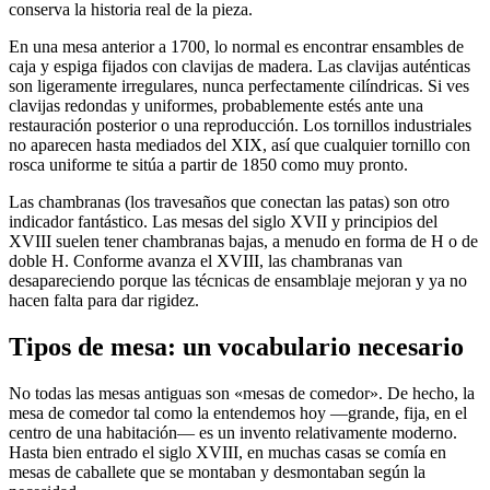
conserva la historia real de la pieza.
En una mesa anterior a 1700, lo normal es encontrar ensambles de
caja y espiga fijados con clavijas de madera. Las clavijas auténticas
son ligeramente irregulares, nunca perfectamente cilíndricas. Si ves
clavijas redondas y uniformes, probablemente estés ante una
restauración posterior o una reproducción. Los tornillos industriales
no aparecen hasta mediados del XIX, así que cualquier tornillo con
rosca uniforme te sitúa a partir de 1850 como muy pronto.
Las chambranas (los travesaños que conectan las patas) son otro
indicador fantástico. Las mesas del siglo XVII y principios del
XVIII suelen tener chambranas bajas, a menudo en forma de H o de
doble H. Conforme avanza el XVIII, las chambranas van
desapareciendo porque las técnicas de ensamblaje mejoran y ya no
hacen falta para dar rigidez.
Tipos de mesa: un vocabulario necesario
No todas las mesas antiguas son «mesas de comedor». De hecho, la
mesa de comedor tal como la entendemos hoy —grande, fija, en el
centro de una habitación— es un invento relativamente moderno.
Hasta bien entrado el siglo XVIII, en muchas casas se comía en
mesas de caballete que se montaban y desmontaban según la