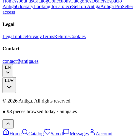
Home
About us
Catalog
Collections
Categories
Dealers
Espacio
Antiga
Glossary
Looking for a piece
Sell on Antiga
Antiga Pro
Seller
access
Legal
Legal notice
Privacy
Terms
Returns
Cookies
Contact
contact@antiga.es
EN
EUR
©
2026
Antiga.
All rights reserved
.
●
98 pieces browsed today
·
antiga.es
Home
Catalog
Saved
Messages
Account