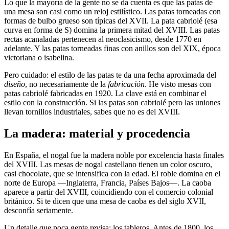
Lo que la mayoría de la gente no se da cuenta es que las patas de
una mesa son casi como un reloj estilístico. Las patas torneadas con
formas de bulbo grueso son típicas del XVII. La pata cabriolé (esa
curva en forma de S) domina la primera mitad del XVIII. Las patas
rectas acanaladas pertenecen al neoclasicismo, desde 1770 en
adelante. Y las patas torneadas finas con anillos son del XIX, época
victoriana o isabelina.
Pero cuidado: el estilo de las patas te da una fecha aproximada del
diseño
, no necesariamente de la
fabricación
. He visto mesas con
patas cabriolé fabricadas en 1920. La clave está en combinar el
estilo con la construcción. Si las patas son cabriolé pero las uniones
llevan tornillos industriales, sabes que no es del XVIII.
La madera: material y procedencia
En España, el nogal fue la madera noble por excelencia hasta finales
del XVIII. Las mesas de nogal castellano tienen un color oscuro,
casi chocolate, que se intensifica con la edad. El roble domina en el
norte de Europa —Inglaterra, Francia, Países Bajos—. La caoba
aparece a partir del XVIII, coincidiendo con el comercio colonial
británico. Si te dicen que una mesa de caoba es del siglo XVII,
desconfía seriamente.
Un detalle que poca gente revisa: los tableros. Antes de 1800, los