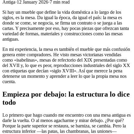
Antiga
·
12 January 2026
·
7
min read
Si hay un mueble que define la vida doméstica a lo largo de los
siglos, es la mesa. Da igual la época, da igual el país: la mesa es
donde se come, se negocia, se firma un contrato o se juega a las
cartas. Y precisamente por eso, hay pocas piezas que ofrezcan tanta
variedad de formas, materiales y construcciones como las mesas
antiguas.
En mi experiencia, la mesa es también el mueble que más confusión
genera entre compradores. He visto mesas victorianas vendidas
como «isabelinas», mesas de refectorio del XIX presentadas como
del XVII y, lo que es peor, reproducciones industriales del siglo XX
con etiquetas que decían «siglo XVIII». Así que merece la pena
detenerse un momento y aprender a leer lo que la propia mesa nos
cuenta.
Empieza por debajo: la estructura lo dice
todo
Lo primero que hago cuando me encuentro con una mesa antigua es
darle la vuelta. O al menos agacharme y mirar debajo. ¿Por qué?
Porque la parte superior se restaura, se barniza, se cambia. Pero la
estructura inferior —las patas, las chambranas, las uniones—