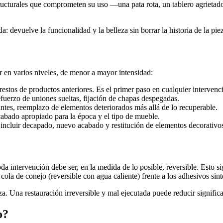
structurales que comprometen su uso —una pata rota, un tablero agrietad
 devuelve la funcionalidad y la belleza sin borrar la historia de la pie
r en varios niveles, de menor a mayor intensidad:
stos de productos anteriores. Es el primer paso en cualquier intervenc
efuerzo de uniones sueltas, fijación de chapas despegadas.
tantes, reemplazo de elementos deteriorados más allá de lo recuperable.
cabado apropiado para la época y el tipo de mueble.
 incluir decapado, nuevo acabado y restitución de elementos decorativo
da intervención debe ser, en la medida de lo posible, reversible. Esto si
la cola de conejo (reversible con agua caliente) frente a los adhesivos si
za. Una restauración irreversible y mal ejecutada puede reducir signific
o?