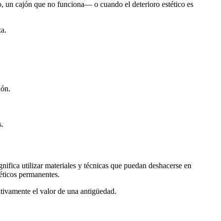
o, un cajón que no funciona— o cuando el deterioro estético es
za.
ión.
s.
gnifica utilizar materiales y técnicas que puedan deshacerse en
ntéticos permanentes.
ativamente el valor de una antigüedad.