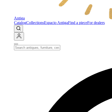
Antiga
Catalog
Collections
Espacio Antiga
Find a piece
For dealers