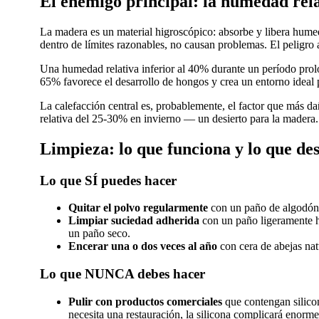
El enemigo principal: la humedad rel
La madera es un material higroscópico: absorbe y libera hume
dentro de límites razonables, no causan problemas. El peligro
Una humedad relativa inferior al 40% durante un período prol
65% favorece el desarrollo de hongos y crea un entorno ideal p
La calefacción central es, probablemente, el factor que más 
relativa del 25-30% en invierno — un desierto para la madera
Limpieza: lo que funciona y lo que de
Lo que SÍ puedes hacer
Quitar el polvo regularmente
con un paño de algodón 
Limpiar suciedad adherida
con un paño ligeramente h
un paño seco.
Encerar una o dos veces al año
con cera de abejas nat
Lo que NUNCA debes hacer
Pulir con productos comerciales
que contengan silicon
necesita una restauración, la silicona complicará enorme