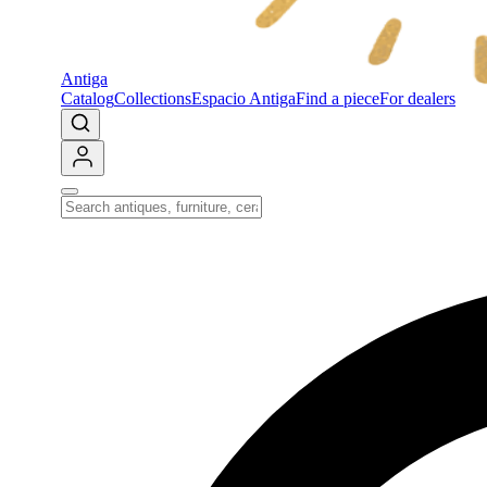
Antiga
Catalog
Collections
Espacio Antiga
Find a piece
For dealers