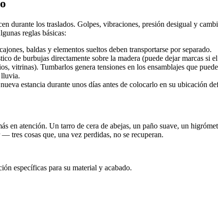
go
en durante los traslados. Golpes, vibraciones, presión desigual y cam
gunas reglas básicas:
ajones, baldas y elementos sueltos deben transportarse por separado.
ico de burbujas directamente sobre la madera (puede dejar marcas si e
ios, vitrinas). Tumbarlos genera tensiones en los ensamblajes que pueden
lluvia.
a nueva estancia durante unos días antes de colocarlo en su ubicación def
s en atención. Un tarro de cera de abejas, un paño suave, un higrómet
r — tres cosas que, una vez perdidas, no se recuperan.
ión específicas para su material y acabado.