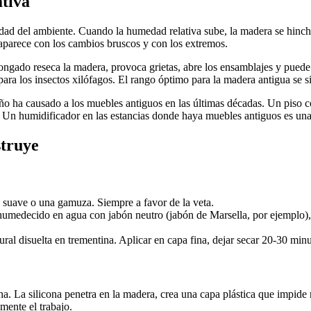
ativa
dad del ambiente. Cuando la humedad relativa sube, la madera se hincha
 aparece con los cambios bruscos y con los extremos.
ongado reseca la madera, provoca grietas, abre los ensamblajes y pued
ara los insectos xilófagos. El rango óptimo para la madera antigua se si
daño ha causado a los muebles antiguos en las últimas décadas. Un piso
. Un humidificador en las estancias donde haya muebles antiguos es u
struye
suave o una gamuza. Siempre a favor de la veta.
umedecido en agua con jabón neutro (jabón de Marsella, por ejemplo), 
ural disuelta en trementina. Aplicar en capa fina, dejar secar 20-30 min
a. La silicona penetra en la madera, crea una capa plástica que impide re
mente el trabajo.