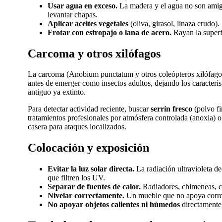
Usar agua en exceso.
La madera y el agua no son amig
levantar chapas.
Aplicar aceites vegetales
(oliva, girasol, linaza crudo)
Frotar con estropajo o lana de acero.
Rayan la superfi
Carcoma y otros xilófagos
La carcoma (Anobium punctatum y otros coleópteros xilófagos)
antes de emerger como insectos adultos, dejando los caracterí
antiguo ya extinto.
Para detectar actividad reciente, buscar
serrín fresco
(polvo fi
tratamientos profesionales por atmósfera controlada (anoxia) o
casera para ataques localizados.
Colocación y exposición
Evitar la luz solar directa.
La radiación ultravioleta de
que filtren los UV.
Separar de fuentes de calor.
Radiadores, chimeneas, co
Nivelar correctamente.
Un mueble que no apoya correct
No apoyar objetos calientes ni húmedos
directamente 