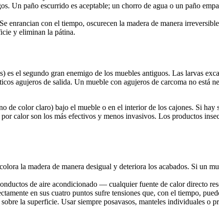
os. Un paño escurrido es aceptable; un chorro de agua o un paño empa
. Se enrancian con el tiempo, oscurecen la madera de manera irreversible
cie y eliminan la pátina.
 es el segundo gran enemigo de los muebles antiguos. Las larvas excava
sticos agujeros de salida. Un mueble con agujeros de carcoma no está n
no de color claro) bajo el mueble o en el interior de los cajones. Si hay 
 por calor son los más efectivos y menos invasivos. Los productos insect
colora la madera de manera desigual y deteriora los acabados. Si un mueb
nductos de aire acondicionado — cualquier fuente de calor directo res
amente en sus cuatro puntos sufre tensiones que, con el tiempo, puede
sobre la superficie. Usar siempre posavasos, manteles individuales o p