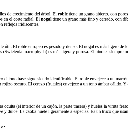
illos de crecimiento del árbol. El
roble
tiene un grano abierto, con poros 
 en el corte radial. El
nogal
tiene un grano más fino y cerrado, con di
reflejos iridiscentes.
te útil. El roble europeo es pesado y denso. El nogal es más ligero de
 (Swietenia macrophylla) es más ligera y porosa. El pino es siempre má
ero el tono base sigue siendo identificable. El roble envejece a un marr
rojizo oscuro. El cerezo (frutales) envejece a un tono ámbar cálido. Y 
oculta (el interior de un cajón, la parte trasera) y hueles la viruta fre
ve y dulce. La caoba huele ligeramente a especias. Es un truco que usan 
.