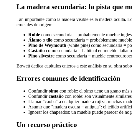
La madera secundaria: la pista que m
Tan importante como la madera visible es la madera oculta. Lo
cruciales de origen:
Roble
como secundaria = probablemente mueble inglés o
Álamo
o
tilo
como secundaria = probablemente mueble 
Pino de Weymouth
(white pine) como secundaria = po
Castaño
como secundaria = habitual en mueble italiano 
Pino silvestre
como secundaria = mueble centroeuropeo
Bowett dedica capítulos enteros a este análisis en su obra sob
Errores comunes de identificación
Confundir
olmo
con roble: el olmo tiene un grano más sa
Confundir
castaño
con roble: son visualmente similares,
Llamar "caoba" a cualquier madera rojiza: muchas maderas
Asumir que "madera oscura = antigua": el teñido artifi
Ignorar los chapeados: un mueble puede parecer de nogal
Un recurso práctico