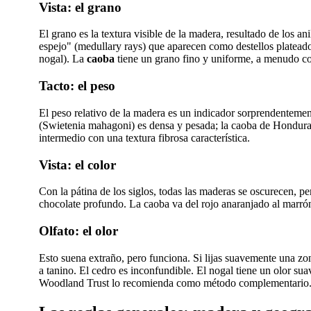
Vista: el grano
El grano es la textura visible de la madera, resultado de los an
espejo" (medullary rays) que aparecen como destellos plateados
nogal). La
caoba
tiene un grano fino y uniforme, a menudo con 
Tacto: el peso
El peso relativo de la madera es un indicador sorprendentemen
(Swietenia mahagoni) es densa y pesada; la caoba de Honduras
intermedio con una textura fibrosa característica.
Vista: el color
Con la pátina de los siglos, todas las maderas se oscurecen, p
chocolate profundo. La caoba va del rojo anaranjado al marrón 
Olfato: el olor
Esto suena extraño, pero funciona. Si lijas suavemente una zona 
a tanino. El cedro es inconfundible. El nogal tiene un olor sua
Woodland Trust lo recomienda como método complementario