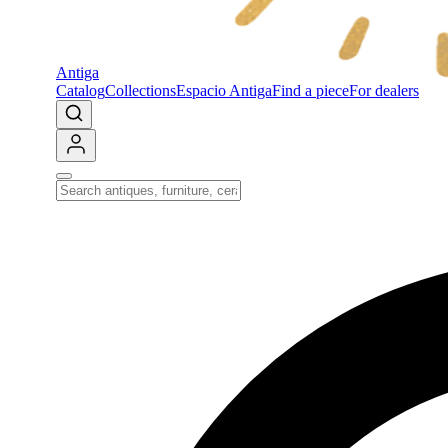
Antiga
Catalog
Collections
Espacio Antiga
Find a piece
For dealers