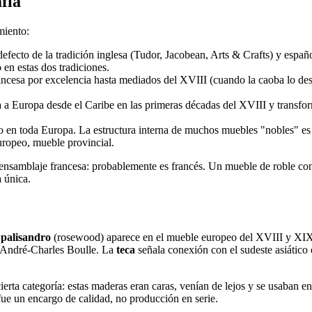
fía
miento:
defecto de la tradición inglesa (Tudor, Jacobean, Arts & Crafts) y españ
en estas dos tradiciones.
rancesa por excelencia hasta mediados del XVIII (cuando la caoba lo de
ga a Europa desde el Caribe en las primeras décadas del XVIII y transf
 en toda Europa. La estructura interna de muchos muebles "nobles" es
uropeo, mueble provincial.
ensamblaje francesa: probablemente es francés. Un mueble de roble con
a única.
l
palisandro
(rosewood) aparece en el mueble europeo del XVIII y XIX,
e André-Charles Boulle. La
teca
señala conexión con el sudeste asiático 
erta categoría: estas maderas eran caras, venían de lejos y se usaban en
ue un encargo de calidad, no producción en serie.