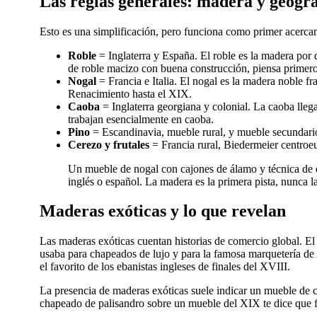
Las reglas generales: madera y geogra
Esto es una simplificación, pero funciona como primer acerca
Roble
= Inglaterra y España. El roble es la madera por 
de roble macizo con buena construcción, piensa primero 
Nogal
= Francia e Italia. El nogal es la madera noble f
Renacimiento hasta el XIX.
Caoba
= Inglaterra georgiana y colonial. La caoba lle
trabajan esencialmente en caoba.
Pino
= Escandinavia, mueble rural, y mueble secundario
Cerezo y frutales
= Francia rural, Biedermeier centroe
Un mueble de nogal con cajones de álamo y técnica de 
inglés o español. La madera es la primera pista, nunca l
Maderas exóticas y lo que revelan
Las maderas exóticas cuentan historias de comercio global. E
usaba para chapeados de lujo y para la famosa marquetería d
el favorito de los ebanistas ingleses de finales del XVIII.
La presencia de maderas exóticas suele indicar un mueble de ci
chapeado de palisandro sobre un mueble del XIX te dice que f