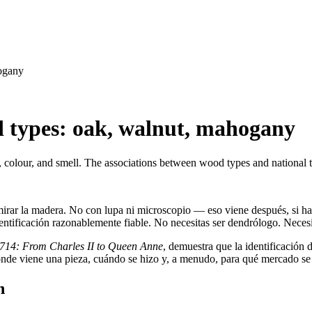
ogany
 types: oak, walnut, mahogany
 colour, and smell. The associations between wood types and national tr
r la madera. No con lupa ni microscopio — eso viene después, si hace 
entificación razonablemente fiable. No necesitas ser dendrólogo. Necesit
1714: From Charles II to Queen Anne
, demuestra que la identificación 
ónde viene una pieza, cuándo se hizo y, a menudo, para qué mercado se 
n