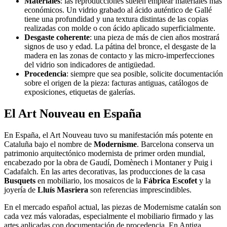
Materiales
: las reproducciones suelen emplear materiales más
económicos. Un vidrio grabado al ácido auténtico de Gallé
tiene una profundidad y una textura distintas de las copias
realizadas con molde o con ácido aplicado superficialmente.
Desgaste coherente
: una pieza de más de cien años mostrará
signos de uso y edad. La pátina del bronce, el desgaste de la
madera en las zonas de contacto y las micro-imperfecciones
del vidrio son indicadores de antigüedad.
Procedencia
: siempre que sea posible, solicite documentación
sobre el origen de la pieza: facturas antiguas, catálogos de
exposiciones, etiquetas de galerías.
El Art Nouveau en España
En España, el Art Nouveau tuvo su manifestación más potente en
Cataluña bajo el nombre de
Modernisme
. Barcelona conserva un
patrimonio arquitectónico modernista de primer orden mundial,
encabezado por la obra de Gaudí, Domènech i Montaner y Puig i
Cadafalch. En las artes decorativas, las producciones de la casa
Busquets
en mobiliario, los mosaicos de la
Fábrica Escofet
y la
joyería de
Lluís Masriera
son referencias imprescindibles.
En el mercado español actual, las piezas de Modernisme catalán son
cada vez más valoradas, especialmente el mobiliario firmado y las
artes aplicadas con documentación de procedencia. En Antiga