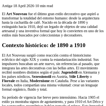
Antiga
·
18 April 2026
·
10
min read
El
Art Nouveau
fue el último gran estilo decorativo que aspiró a
transformar la totalidad del entorno humano: desde la arquitectura
hasta la cucharilla de café. Nacido en la década de 1890 y
extinguido hacia 1910, dejó un legado de objetos de una calidad
artesanal y una inventiva formal que hoy lo convierten en uno de los
estilos más buscados por coleccionistas y decoradores.
Contexto histórico: de 1890 a 1910
El Art Nouveau surgió como reacción contra el historicismo
ecléctico del siglo XIX y contra la estandarización industrial. Sus
impulsores buscaban un arte nuevo, sin referencias al pasado, que
integrara las artes decorativas con las bellas artes. El movimiento
recibió nombres distintos según el país:
Jugendstil
en Alemania y
los países nórdicos,
Sezessionstil
en Austria,
Stile Liberty
o
Floreale
en Italia,
Modernisme
en Cataluña. Pese a las variantes
locales, todos compartían una misma voluntad: crear un lenguaje
formal orgánico, fluido y total.
Su período de vigencia fue breve pero intensísimo. Hacia 1905 el
estilo ya mostraba signos de agotamiento, y para 1910 el Art Déco y
las vanguardias geométricas habían tomado el relevo. Esta brevedad