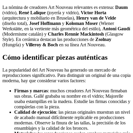
La nómina de creadores Art Nouveau relevantes es extensa:
Daum
(vidrio),
René Lalique
(joyería y vidrio),
Victor Horta
(arquitectura y mobiliario en Bruselas),
Henry van de Velde
(diseño total),
Josef Hoffmann
y
Koloman Moser
(Wiener
Werkstätte, en la vertiente más geométrica del estilo),
Antoni Gaudí
(Modernisme catalán) y
Charles Rennie Mackintosh
(Glasgow
Style). En cerámica destacan las producciones de
Zsolnay
(Hungría) y
Villeroy & Boch
en su línea Art Nouveau.
Cómo identificar piezas auténticas
La popularidad del Art Nouveau ha generado un mercado de
reproducciones significativo. Para distinguir un original de una copia
moderna, hay que considerar varios factores:
Firmas y marcas
: muchos creadores Art Nouveau firmaban
sus obras. Gallé grababa su nombre en el vidrio; Majorelle
usaba estampillas en la madera. Estudie las firmas conocidas y
compárelas con la pieza.
Calidad de ejecución
: las piezas originales muestran un nivel
de acabado manual difícilmente replicable en producciones
modernas. Observe la finura de las tallas, la precisión de los
ensamblajes y la calidad de los bronces.