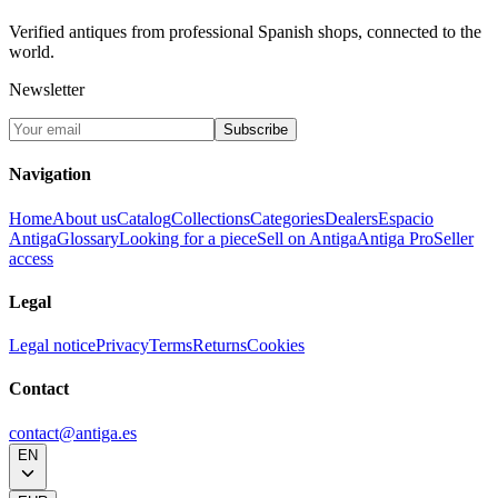
Verified antiques from professional Spanish shops, connected to the
world.
Newsletter
Subscribe
Navigation
Home
About us
Catalog
Collections
Categories
Dealers
Espacio
Antiga
Glossary
Looking for a piece
Sell on Antiga
Antiga Pro
Seller
access
Legal
Legal notice
Privacy
Terms
Returns
Cookies
Contact
contact@antiga.es
EN