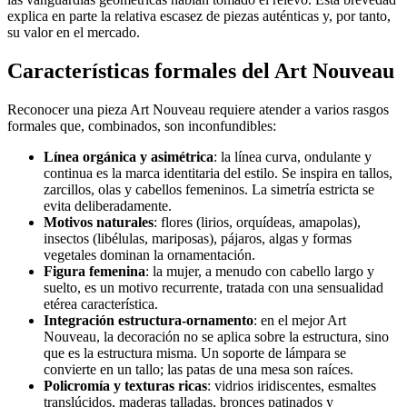
explica en parte la relativa escasez de piezas auténticas y, por tanto,
su valor en el mercado.
Características formales del Art Nouveau
Reconocer una pieza Art Nouveau requiere atender a varios rasgos
formales que, combinados, son inconfundibles:
Línea orgánica y asimétrica
: la línea curva, ondulante y
continua es la marca identitaria del estilo. Se inspira en tallos,
zarcillos, olas y cabellos femeninos. La simetría estricta se
evita deliberadamente.
Motivos naturales
: flores (lirios, orquídeas, amapolas),
insectos (libélulas, mariposas), pájaros, algas y formas
vegetales dominan la ornamentación.
Figura femenina
: la mujer, a menudo con cabello largo y
suelto, es un motivo recurrente, tratada con una sensualidad
etérea característica.
Integración estructura-ornamento
: en el mejor Art
Nouveau, la decoración no se aplica sobre la estructura, sino
que es la estructura misma. Un soporte de lámpara se
convierte en un tallo; las patas de una mesa son raíces.
Policromía y texturas ricas
: vidrios iridiscentes, esmaltes
translúcidos, maderas talladas, bronces patinados y