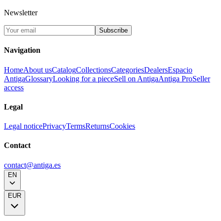
Newsletter
Subscribe
Navigation
Home
About us
Catalog
Collections
Categories
Dealers
Espacio
Antiga
Glossary
Looking for a piece
Sell on Antiga
Antiga Pro
Seller
access
Legal
Legal notice
Privacy
Terms
Returns
Cookies
Contact
contact@antiga.es
EN
EUR