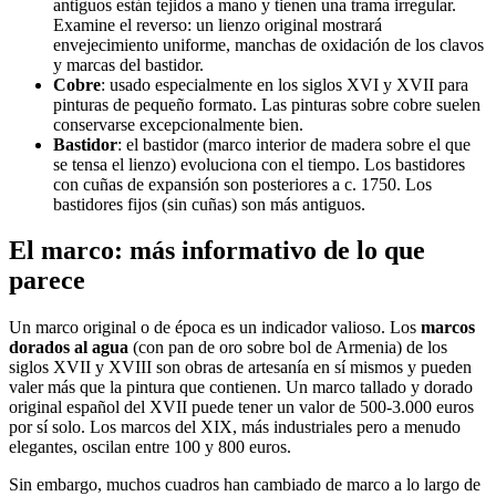
antiguos están tejidos a mano y tienen una trama irregular.
Examine el reverso: un lienzo original mostrará
envejecimiento uniforme, manchas de oxidación de los clavos
y marcas del bastidor.
Cobre
: usado especialmente en los siglos XVI y XVII para
pinturas de pequeño formato. Las pinturas sobre cobre suelen
conservarse excepcionalmente bien.
Bastidor
: el bastidor (marco interior de madera sobre el que
se tensa el lienzo) evoluciona con el tiempo. Los bastidores
con cuñas de expansión son posteriores a c. 1750. Los
bastidores fijos (sin cuñas) son más antiguos.
El marco: más informativo de lo que
parece
Un marco original o de época es un indicador valioso. Los
marcos
dorados al agua
(con pan de oro sobre bol de Armenia) de los
siglos XVII y XVIII son obras de artesanía en sí mismos y pueden
valer más que la pintura que contienen. Un marco tallado y dorado
original español del XVII puede tener un valor de 500-3.000 euros
por sí solo. Los marcos del XIX, más industriales pero a menudo
elegantes, oscilan entre 100 y 800 euros.
Sin embargo, muchos cuadros han cambiado de marco a lo largo de